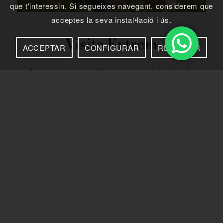
que t'interessin. Si segueixes navegant, considerem que
acceptes la seva instal•lació i ús.
Visita Extrem
ACCEPTAR
CONFIGURAR
REBUTJAR
Atreveix-te a viure l’experiència apícola més
autèntica! Una aventura emocionant per a grups
on vestiràs d’apicultor, visitaràs un apiari i
descobriràs el procés artesanal d’extracció de
mel.
DESCOBREIX-LA!