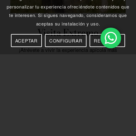
personalizar tu experiencia ofreciéndote contenidos que
te interesen. Si sigues navegando, consideramos que
aceptas su instalación y uso.
Visita Extremo
ACEPTAR
CONFIGURAR
RECHAZAR
¡Atrévete a vivir la experiencia apícola más
auténtica! Una aventura emocionante para grupos
en los que vestirás de apicultor, visitarás un
apiario y descubrirás el proceso artesanal de
extracción de miel.
¡DESCÚBRELA!